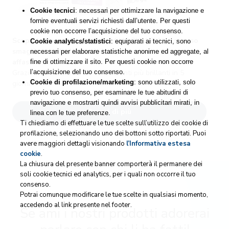
Cookie tecnici
: necessari per ottimizzare la navigazione e
fornire eventuali servizi richiesti dall’utente. Per questi
cookie non occorre l’acquisizione del tuo consenso.
Scopri la gamma di prodotti SHOCKANTI! Un sorriso
Cookie analytics/statistici
: equiparati ai tecnici, sono
smagliante e brillante è il segreto per essere
necessari per elaborare statistiche anonime ed aggregate, al
affascianti.
fine di ottimizzare il sito. Per questi cookie non occorre
Grazie a WHITE SHOCK ottieni denti più brillanti in 5
l’acquisizione del tuo consenso.
Cookie di profilazione/marketing
: sono utilizzati, solo
giorni*!
previo tuo consenso, per esaminare le tue abitudini di
navigazione e mostrarti quindi avvisi pubblicitari mirati, in
Scopri di più
linea con le tue preferenze.
Ti chiediamo di effettuare le tue scelte sull’utilizzo dei cookie di
profilazione, selezionando uno dei bottoni sotto riportati. Puoi
avere maggiori dettagli visionando
l’Informativa estesa
cookie
.
La chiusura del presente banner comporterà il permanere dei
soli cookie tecnici ed analytics, per i quali non occorre il tuo
consenso.
Potrai comunque modificare le tue scelte in qualsiasi momento,
accedendo al link presente nel footer.
Se ami i nostri prodotti adorerai