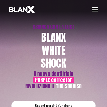
SBIANCA CON LA LUCE
BLANX
WHITE
SHOCK
il nuovo dentifricio
PURPLE corrector
RIVOLUZIONA IL
TUO SORRISO
Scopri perchè funziona