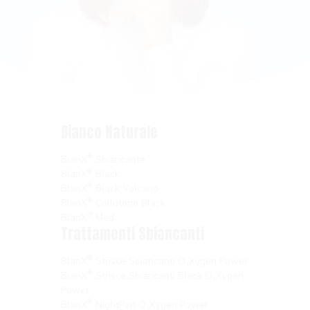
Bianco Naturale
®
BlanX
Sbiancante
®
BlanX
Black
®
BlanX
Black Volcano
®
BlanX
Collutorio Black
®
BlanX
Med
Trattamenti Sbiancanti
®
BlanX
Strisce Sbiancanti O₃Xygen Power
®
BlanX
Strisce Sbiancanti Black O₃Xygen
Power
®
BlanX
NightPen O₃Xygen Power