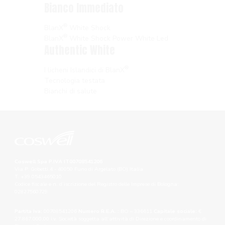
Bianco Immediato
®
BlanX
White Shock
®
BlanX
White Shock Power White Led
Authentic White
®
I licheni Islandici di BlanX
Tecnologia testata
Bianchi di salute
Coswell Spa P.IVA IT00708541206
Via P. Gobetti,4 - 40050 Funo di Argelato (BO) Italia
T. +39 0543465010
Codice fiscale e n. d’iscrizione del Registro delle Imprese di Bologna:
02827560729
Partita Iva:
00708541206
Numero R.E.A. :
BO – 336611
Capitale sociale:
€
27.867.000,00 i.v. Società soggetta all’attività di Direzione e coordinamento di