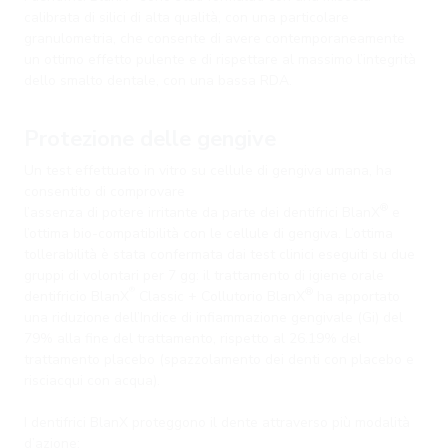
calibrata di silici di alta qualità, con una particolare
granulometria, che consente di avere contemporaneamente
un ottimo effetto pulente e di rispettare al massimo l’integrità
dello smalto dentale, con una bassa RDA.
Protezione delle gengive
Un test effettuato in vitro su cellule di gengiva umana, ha
consentito di comprovare
®
l’assenza di potere irritante da parte dei dentifrici BlanX
e
l’ottima bio-compatibilità con le cellule di gengiva. L’ottima
tollerabilità è stata confermata dai test clinici eseguiti su due
gruppi di volontari per 7 gg: il trattamento di igiene orale
®
®
dentifricio BlanX
Classic + Collutorio BlanX
ha apportato
una riduzione dell’Indice di infiammazione gengivale (Gi) del
79% alla fine del trattamento, rispetto al 26.19% del
trattamento placebo (spazzolamento dei denti con placebo e
risciacqui con acqua).
I dentifrici BlanX proteggono il dente attraverso più modalità
d’azione: