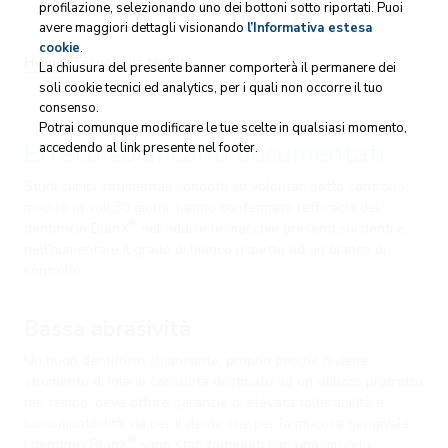
profilazione, selezionando uno dei bottoni sotto riportati. Puoi
avere maggiori dettagli visionando
l’Informativa estesa
cookie
.
Home
Tecnologia testata
La chiusura del presente banner comporterà il permanere dei
soli cookie tecnici ed analytics, per i quali non occorre il tuo
consenso.
Potrai comunque modificare le tue scelte in qualsiasi momento,
Effetti sbiancanti documentati
accedendo al link presente nel footer.
Studi clinici strumentali condotti su volontari sotto controllo
medico in soli 30 giorni, hanno confermato l’efficacia del
®
dentifricio BlanX
nel ridurre le macchie presenti sui denti e
nell’aumentare il grado di bianco rispetto ad un bianco di
controllo.
Bassa abrasività
Un buon dentifricio sbiancante, proprio perché diviene
strumento di igiene consueta destinato ad un utilizzo protratto
nel tempo, deve offrire garanzie di elevata tollerabilità e
biocompatibilità sia per il dente che per la mucosa gengivale.
®
I dentifrici BlanX
sono stati formulati con una miscela