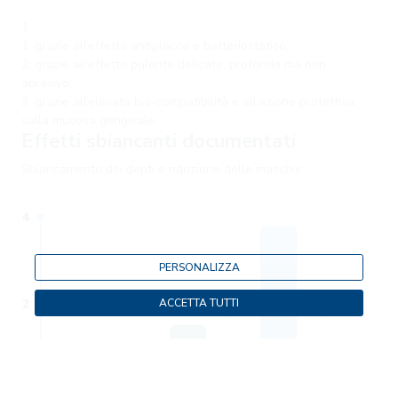
grazie all’effetto antiplacca e batteriostatico;
grazie all’effetto pulente delicato, profondo ma non
abrasivo;
grazie all’elevata bio-compatibilità e all’azione protettiva
sulla mucosa gengivale.
Effetti sbiancanti documentati
Sbiancamento dei denti e riduzione delle macchie
PERSONALIZZA
ACCETTA TUTTI