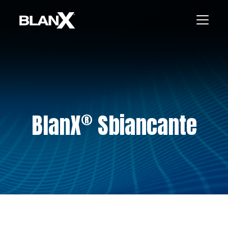
®
BlanX
Sbiancante