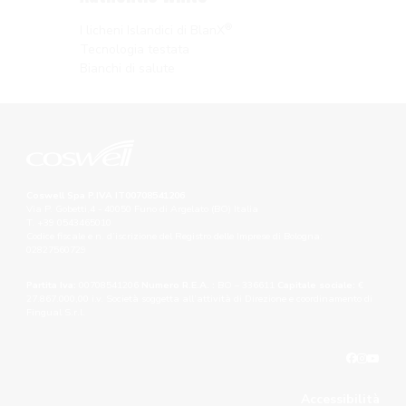
®
I licheni Islandici di BlanX
Tecnologia testata
Bianchi di salute
Coswell Spa P.IVA IT00708541206
Via P. Gobetti,4 - 40050 Funo di Argelato (BO) Italia
T. +39 0543465010
Codice fiscale e n. d’iscrizione del Registro delle Imprese di Bologna:
02827560729
Partita Iva:
00708541206
Numero R.E.A. :
BO – 336611
Capitale sociale:
€
27.867.000,00 i.v. Società soggetta all’attività di Direzione e coordinamento di
Fingual S.r.l.
Accessibilità