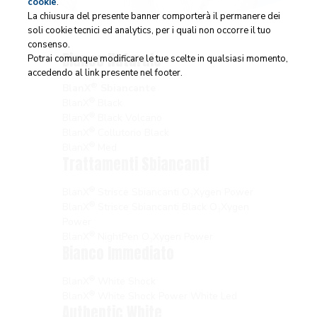
cookie
.
La chiusura del presente banner comporterà il permanere dei
soli cookie tecnici ed analytics, per i quali non occorre il tuo
consenso.
Bianco Naturale
Potrai comunque modificare le tue scelte in qualsiasi momento,
accedendo al link presente nel footer.
®
BlanX
Sbiancante
®
BlanX
Black
®
BlanX
Black Volcano
®
BlanX
Collutorio Black
®
BlanX
Med
Trattamenti Sbiancanti
®
BlanX
Strisce Sbiancanti O₃Xygen Power
®
BlanX
Strisce Sbiancanti Black O₃Xygen
Power
®
BlanX
NightPen O₃Xygen Power
Bianco Immediato
®
BlanX
White Shock
®
BlanX
White Shock Power White Led
Authentic White